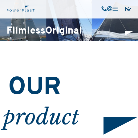
ITA
FilmlessOriginal
OUR
product